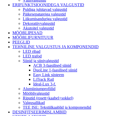
Välisvalgustid
ERIFUNKTSIOONIDEGA VALGUSTID
Puldiga juhitavad valgustid
Päikesepatareiga valgustid
Liikumisanduriga valgustid
Dekoratiivvalgustid
Akutoitel valgustid
MÖÖBLIPESAD
MÖÖBLIFURNITUUR
PEEGLID
TEHNILINE VALGUSTUS JA KOMPONENDID
LED ribad
LED trafod
Siinid ja siinivalgustid
ACB 3-faasilised siinid
DuoLine 1-faasilised siinid
Easy Link süsteem
LiTrack Rail
Ideal-Lux 3-f.
Alumiiniumprofiilid
Mööblivalgustid
Riputid (rosett+kaabel+sokkel)
Valgusallikad
TEE ISE: Tekstiilkaablid ja komponendid
DESINFITSEERIMISLAMBID