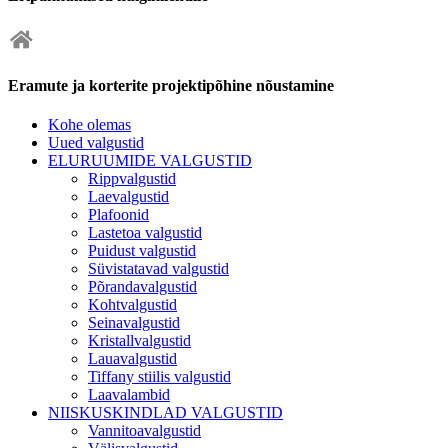
Eramute ja korterite projektipõhine nõustamine
Kohe olemas
Uued valgustid
ELURUUMIDE VALGUSTID
Rippvalgustid
Laevalgustid
Plafoonid
Lastetoa valgustid
Puidust valgustid
Süvistatavad valgustid
Põrandavalgustid
Kohtvalgustid
Seinavalgustid
Kristallvalgustid
Lauavalgustid
Tiffany stiilis valgustid
Laavalambid
NIISKUSKINDLAD VALGUSTID
Vannitoavalgustid