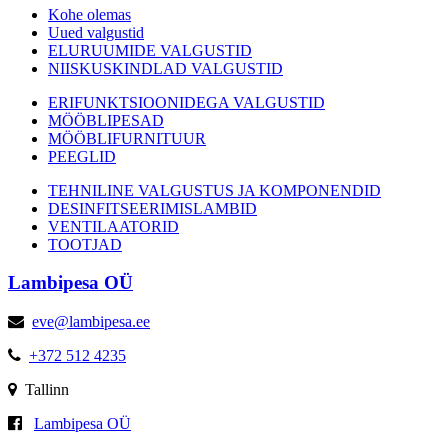
Kohe olemas
Uued valgustid
ELURUUMIDE VALGUSTID
NIISKUSKINDLAD VALGUSTID
ERIFUNKTSIOONIDEGA VALGUSTID
MÖÖBLIPESAD
MÖÖBLIFURNITUUR
PEEGLID
TEHNILINE VALGUSTUS JA KOMPONENDID
DESINFITSEERIMISLAMBID
VENTILAATORID
TOOTJAD
Lambipesa OÜ
eve@lambipesa.ee
+372 512 4235
Tallinn
Lambipesa OÜ