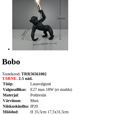
Bobo
Tootekood:
TRR56561002
TARNE
:
2-5 näd.
Tüüp
:
Lauavalgusti
Valgusallikas
:
E27 max 18W (ei sisaldu)
Materjal
:
Polüresiin
Värvitoon
:
Must
Niiskuskindlus
:
IP20
Mõõdud
:
H 35,5cm 17,5x31,5cm