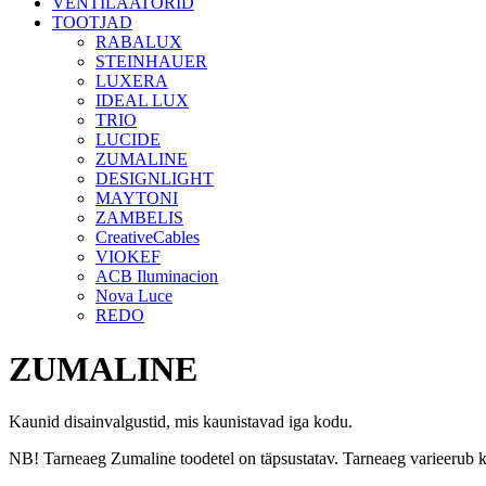
VENTILAATORID
TOOTJAD
RABALUX
STEINHAUER
LUXERA
IDEAL LUX
TRIO
LUCIDE
ZUMALINE
DESIGNLIGHT
MAYTONI
ZAMBELIS
CreativeCables
VIOKEF
ACB Iluminacion
Nova Luce
REDO
ZUMALINE
Kaunid disainvalgustid, mis kaunistavad iga kodu.
NB! Tarneaeg Zumaline toodetel on täpsustatav. Tarneaeg varieerub ka