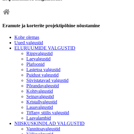
Eramute ja korterite projektipõhine nõustamine
Kohe olemas
Uued valgustid
ELURUUMIDE VALGUSTID
Rippvalgustid
Laevalgustid
Plafoonid
Lastetoa valgustid
Puidust valgustid
Süvistatavad valgustid
Põrandavalgustid
Kohtvalgustid
Seinavalgustid
Kristallvalgustid
Lauavalgustid
Tiffany stiilis valgustid
Laavalambid
NIISKUSKINDLAD VALGUSTID
Vannitoavalgustid