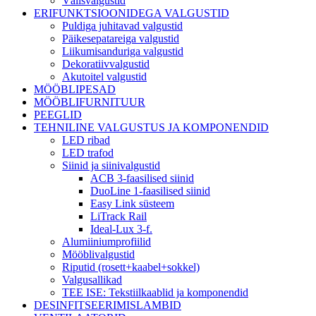
Välisvalgustid
ERIFUNKTSIOONIDEGA VALGUSTID
Puldiga juhitavad valgustid
Päikesepatareiga valgustid
Liikumisanduriga valgustid
Dekoratiivvalgustid
Akutoitel valgustid
MÖÖBLIPESAD
MÖÖBLIFURNITUUR
PEEGLID
TEHNILINE VALGUSTUS JA KOMPONENDID
LED ribad
LED trafod
Siinid ja siinivalgustid
ACB 3-faasilised siinid
DuoLine 1-faasilised siinid
Easy Link süsteem
LiTrack Rail
Ideal-Lux 3-f.
Alumiiniumprofiilid
Mööblivalgustid
Riputid (rosett+kaabel+sokkel)
Valgusallikad
TEE ISE: Tekstiilkaablid ja komponendid
DESINFITSEERIMISLAMBID