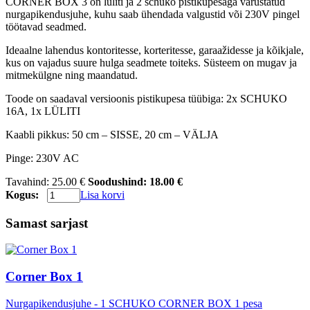
CORNER BOX 3 on lüliti ja 2 schuko pistikupesaga varustatud
nurgapikendusjuhe, kuhu saab ühendada valgustid või 230V pingel
töötavad seadmed.
Ideaalne lahendus kontoritesse, korteritesse, garaažidesse ja kõikjale,
kus on vajadus suure hulga seadmete toiteks. Süsteem on mugav ja
mitmekülgne ning maandatud.
Toode on saadaval versioonis pistikupesa tüübiga: 2x SCHUKO
16A, 1x LÜLITI
Kaabli pikkus: 50 cm – SISSE, 20 cm – VÄLJA
Pinge: 230V AC
Tavahind:
25.00 €
Soodushind:
18.00 €
Kogus:
Lisa korvi
Samast sarjast
Corner Box 1
Nurgapikendusjuhe - 1 SCHUKO CORNER BOX 1 pesa