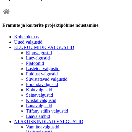
Eramute ja korterite projektipõhine nõustamine
Kohe olemas
Uued valgustid
ELURUUMIDE VALGUSTID
Rippvalgustid
Laevalgustid
Plafoonid
Lastetoa valgustid
Puidust valgustid
Süvistatavad valgustid
Põrandavalgustid
Kohtvalgustid
Seinavalgustid
Kristallvalgustid
Lauavalgustid
Tiffany stiilis valgustid
Laavalambid
NIISKUSKINDLAD VALGUSTID
Vannitoavalgustid