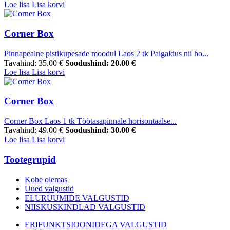
Loe lisa
Lisa korvi
Corner Box
Pinnapealne pistikupesade moodul Laos 2 tk Paigaldus nii ho...
Tavahind:
35.00 €
Soodushind:
20.00 €
Loe lisa
Lisa korvi
Corner Box
Corner Box Laos 1 tk Töötasapinnale horisontaalse...
Tavahind:
49.00 €
Soodushind:
30.00 €
Loe lisa
Lisa korvi
Tootegrupid
Kohe olemas
Uued valgustid
ELURUUMIDE VALGUSTID
NIISKUSKINDLAD VALGUSTID
ERIFUNKTSIOONIDEGA VALGUSTID