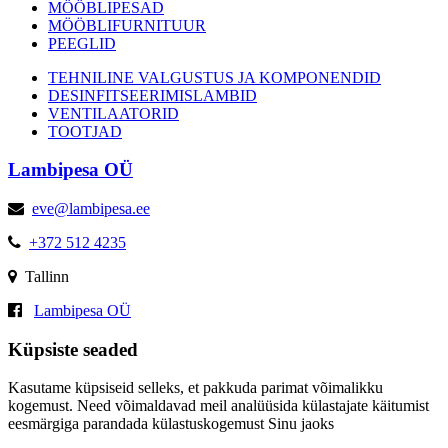
MÖÖBLIPESAD
MÖÖBLIFURNITUUR
PEEGLID
TEHNILINE VALGUSTUS JA KOMPONENDID
DESINFITSEERIMISLAMBID
VENTILAATORID
TOOTJAD
Lambipesa OÜ
eve@lambipesa.ee
+372 512 4235
Tallinn
Lambipesa OÜ
Küpsiste seaded
Kasutame küpsiseid selleks, et pakkuda parimat võimalikku
kogemust. Need võimaldavad meil analüüsida külastajate käitumist
eesmärgiga parandada külastuskogemust Sinu jaoks