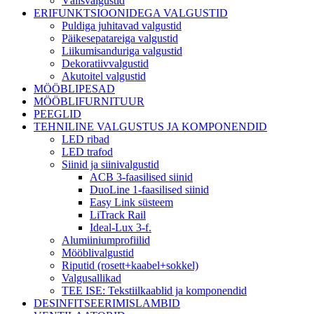
Välisvalgustid
ERIFUNKTSIOONIDEGA VALGUSTID
Puldiga juhitavad valgustid
Päikesepatareiga valgustid
Liikumisanduriga valgustid
Dekoratiivvalgustid
Akutoitel valgustid
MÖÖBLIPESAD
MÖÖBLIFURNITUUR
PEEGLID
TEHNILINE VALGUSTUS JA KOMPONENDID
LED ribad
LED trafod
Siinid ja siinivalgustid
ACB 3-faasilised siinid
DuoLine 1-faasilised siinid
Easy Link süsteem
LiTrack Rail
Ideal-Lux 3-f.
Alumiiniumprofiilid
Mööblivalgustid
Riputid (rosett+kaabel+sokkel)
Valgusallikad
TEE ISE: Tekstiilkaablid ja komponendid
DESINFITSEERIMISLAMBID