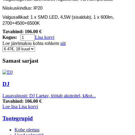
Niiskuskindlus: IP20
Valgusallikad: 1 x SMD LED, 4,5W
(sisaldub), 1 x 600lm,
2700+4500+6500K
Tavahind:
106.00 €
Kogus:
Lisa korvi
Loe järelmaksu kohta rohkem
siit
Samast sarjast
DJ
Lauavalgusti: DJ Laetav, töötab akutoitel, k&ot...
Tavahind:
106.00 €
Loe lisa
Lisa korvi
Tootegrupid
Kohe olemas