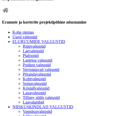
Eramute ja korterite projektipõhine nõustamine
Kohe olemas
Uued valgustid
ELURUUMIDE VALGUSTID
Rippvalgustid
Laevalgustid
Plafoonid
Lastetoa valgustid
Puidust valgustid
Süvistatavad valgustid
Põrandavalgustid
Kohtvalgustid
Seinavalgustid
Kristallvalgustid
Lauavalgustid
Tiffany stiilis valgustid
Laavalambid
NIISKUSKINDLAD VALGUSTID
Vannitoavalgustid