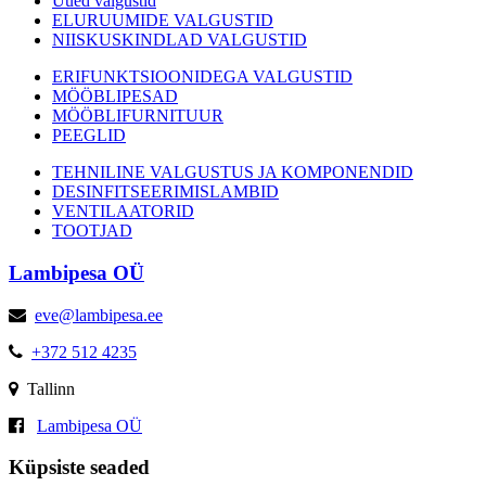
Uued valgustid
ELURUUMIDE VALGUSTID
NIISKUSKINDLAD VALGUSTID
ERIFUNKTSIOONIDEGA VALGUSTID
MÖÖBLIPESAD
MÖÖBLIFURNITUUR
PEEGLID
TEHNILINE VALGUSTUS JA KOMPONENDID
DESINFITSEERIMISLAMBID
VENTILAATORID
TOOTJAD
Lambipesa OÜ
eve@lambipesa.ee
+372 512 4235
Tallinn
Lambipesa OÜ
Küpsiste seaded