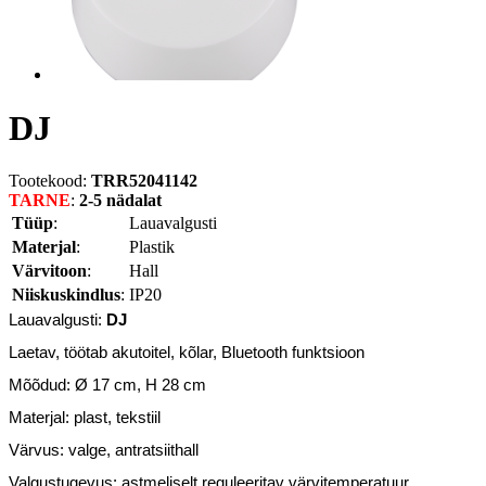
DJ
Tootekood:
TRR52041142
TARNE
:
2-5 nädalat
Tüüp
:
Lauavalgusti
Materjal
:
Plastik
Värvitoon
:
Hall
Niiskuskindlus
:
IP20
Lauavalgusti:
DJ
Laetav, töötab akutoitel, kõlar, Bluetooth funktsioon
Mõõdud:
Ø
17 cm, H 28 cm
Materjal: plast, tekstiil
Värvus: valge, antratsiithall
Valgustugevus: astmeliselt reguleeritav värvitemperatuur