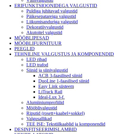
Välisvalgustid
ERIFUNKTSIOONIDEGA VALGUSTID
Puldiga juhitavad valgustid
Päikesepatareiga valgustid
Liikumisanduriga valgustid
Dekoratiivvalgustid
Akutoitel valgustid
MÖÖBLIPESAD
MÖÖBLIFURNITUUR
PEEGLID
TEHNILINE VALGUSTUS JA KOMPONENDID
LED ribad
LED trafod
Siinid ja siinivalgustid
ACB 3-faasilised siinid
DuoLine 1-faasilised siinid
Easy Link süsteem
LiTrack Rail
Ideal-Lux 3-f.
Alumiiniumprofiilid
Mööblivalgustid
Riputid (rosett+kaabel+sokkel)
Valgusallikad
TEE ISE: Tekstiilkaablid ja komponendid
DESINFITSEERIMISLAMBID