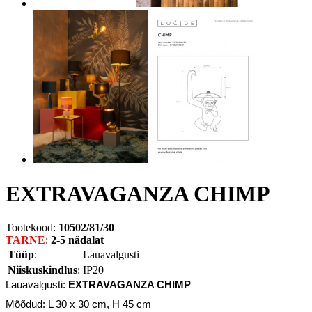
EXTRAVAGANZA CHIMP
Tootekood:
10502/81/30
TARNE
:
2-5 nädalat
Tüüp
:
Lauavalgusti
Niiskuskindlus
:
IP20
Lauavalgusti:
EXTRAVAGANZA CHIMP
Mõõdud:
L 30 x
30 cm, H 45 cm