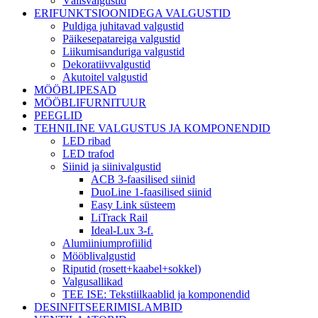
Välisvalgustid
ERIFUNKTSIOONIDEGA VALGUSTID
Puldiga juhitavad valgustid
Päikesepatareiga valgustid
Liikumisanduriga valgustid
Dekoratiivvalgustid
Akutoitel valgustid
MÖÖBLIPESAD
MÖÖBLIFURNITUUR
PEEGLID
TEHNILINE VALGUSTUS JA KOMPONENDID
LED ribad
LED trafod
Siinid ja siinivalgustid
ACB 3-faasilised siinid
DuoLine 1-faasilised siinid
Easy Link süsteem
LiTrack Rail
Ideal-Lux 3-f.
Alumiiniumprofiilid
Mööblivalgustid
Riputid (rosett+kaabel+sokkel)
Valgusallikad
TEE ISE: Tekstiilkaablid ja komponendid
DESINFITSEERIMISLAMBID