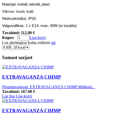
Materjal: metall, tekstiil, plast
Värvus: must, kuld
Niiskuskindlus: IP20
Valgusallikas: 1 x E14, max. 40W
(ei sisaldu)
Tavahind:
112.00 €
Kogus:
Lisa korvi
Loe järelmaksu kohta rohkem
siit
Samast sarjast
EXTRAVAGANZA CHIMP
Põrandavalgusti: EXTRAVAGANZA CHIMP Mõ&otil...
Tavahind:
167.00 €
Loe lisa
Lisa korvi
EXTRAVAGANZA CHIMP