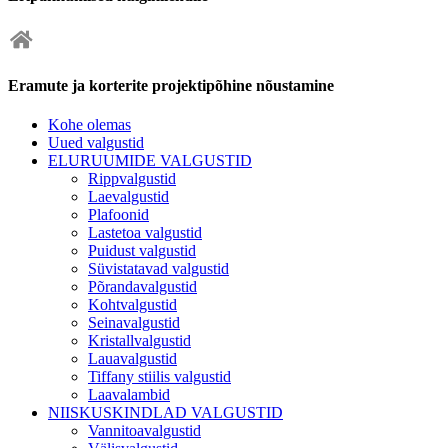
Eramute ja korterite projektipõhine nõustamine
Kohe olemas
Uued valgustid
ELURUUMIDE VALGUSTID
Rippvalgustid
Laevalgustid
Plafoonid
Lastetoa valgustid
Puidust valgustid
Süvistatavad valgustid
Põrandavalgustid
Kohtvalgustid
Seinavalgustid
Kristallvalgustid
Lauavalgustid
Tiffany stiilis valgustid
Laavalambid
NIISKUSKINDLAD VALGUSTID
Vannitoavalgustid