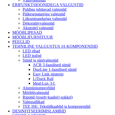
Välisvalgustid
ERIFUNKTSIOONIDEGA VALGUSTID
Puldiga juhitavad valgustid
Päikesepatareiga valgustid
Liikumisanduriga valgustid
Dekoratiivvalgustid
Akutoitel valgustid
MÖÖBLIPESAD
MÖÖBLIFURNITUUR
PEEGLID
TEHNILINE VALGUSTUS JA KOMPONENDID
LED ribad
LED trafod
Siinid ja siinivalgustid
ACB 3-faasilised siinid
DuoLine 1-faasilised siinid
Easy Link süsteem
LiTrack Rail
Ideal-Lux 3-f.
Alumiiniumprofiilid
Mööblivalgustid
Riputid (rosett+kaabel+sokkel)
Valgusallikad
TEE ISE: Tekstiilkaablid ja komponendid
DESINFITSEERIMISLAMBID