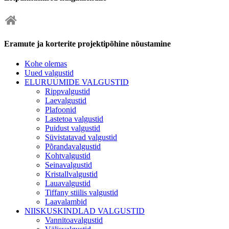
Eramute ja korterite projektipõhine nõustamine
Kohe olemas
Uued valgustid
ELURUUMIDE VALGUSTID
Rippvalgustid
Laevalgustid
Plafoonid
Lastetoa valgustid
Puidust valgustid
Süvistatavad valgustid
Põrandavalgustid
Kohtvalgustid
Seinavalgustid
Kristallvalgustid
Lauavalgustid
Tiffany stiilis valgustid
Laavalambid
NIISKUSKINDLAD VALGUSTID
Vannitoavalgustid