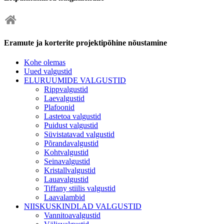
Eramute ja korterite projektipõhine nõustamine
Kohe olemas
Uued valgustid
ELURUUMIDE VALGUSTID
Rippvalgustid
Laevalgustid
Plafoonid
Lastetoa valgustid
Puidust valgustid
Süvistatavad valgustid
Põrandavalgustid
Kohtvalgustid
Seinavalgustid
Kristallvalgustid
Lauavalgustid
Tiffany stiilis valgustid
Laavalambid
NIISKUSKINDLAD VALGUSTID
Vannitoavalgustid