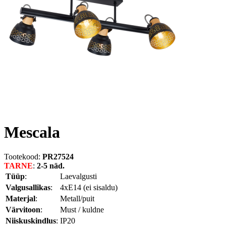
Mescala
Tootekood:
PR27524
TARNE
:
2-5 näd.
Tüüp
:
Laevalgusti
Valgusallikas
:
4xE14 (ei sisaldu)
Materjal
:
Metall/puit
Värvitoon
:
Must / kuldne
Niiskuskindlus
:
IP20