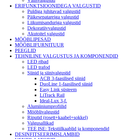
Välisvalgustid
ERIFUNKTSIOONIDEGA VALGUSTID
Puldiga juhitavad valgustid
Päikesepatareiga valgustid
Liikumisanduriga valgustid
Dekoratiivvalgustid
Akutoitel valgustid
MÖÖBLIPESAD
MÖÖBLIFURNITUUR
PEEGLID
TEHNILINE VALGUSTUS JA KOMPONENDID
LED ribad
LED trafod
Siinid ja siinivalgustid
ACB 3-faasilised siinid
DuoLine 1-faasilised siinid
Easy Link süsteem
LiTrack Rail
Ideal-Lux 3-f.
Alumiiniumprofiilid
Mööblivalgustid
Riputid (rosett+kaabel+sokkel)
Valgusallikad
TEE ISE: Tekstiilkaablid ja komponendid
DESINFITSEERIMISLAMBID