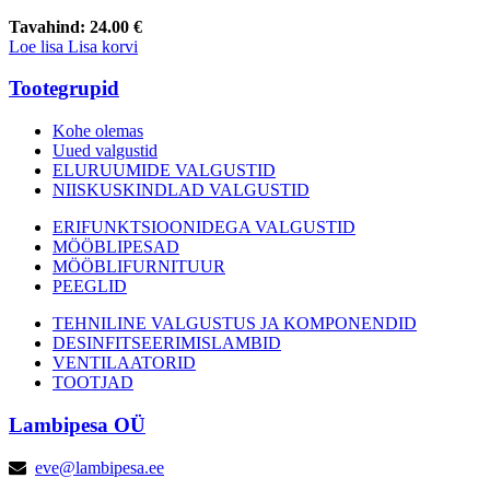
Tavahind:
24.00 €
Loe lisa
Lisa korvi
Tootegrupid
Kohe olemas
Uued valgustid
ELURUUMIDE VALGUSTID
NIISKUSKINDLAD VALGUSTID
ERIFUNKTSIOONIDEGA VALGUSTID
MÖÖBLIPESAD
MÖÖBLIFURNITUUR
PEEGLID
TEHNILINE VALGUSTUS JA KOMPONENDID
DESINFITSEERIMISLAMBID
VENTILAATORID
TOOTJAD
Lambipesa OÜ
eve@lambipesa.ee