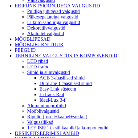
Välisvalgustid
ERIFUNKTSIOONIDEGA VALGUSTID
Puldiga juhitavad valgustid
Päikesepatareiga valgustid
Liikumisanduriga valgustid
Dekoratiivvalgustid
Akutoitel valgustid
MÖÖBLIPESAD
MÖÖBLIFURNITUUR
PEEGLID
TEHNILINE VALGUSTUS JA KOMPONENDID
LED ribad
LED trafod
Siinid ja siinivalgustid
ACB 3-faasilised siinid
DuoLine 1-faasilised siinid
Easy Link süsteem
LiTrack Rail
Ideal-Lux 3-f.
Alumiiniumprofiilid
Mööblivalgustid
Riputid (rosett+kaabel+sokkel)
Valgusallikad
TEE ISE: Tekstiilkaablid ja komponendid
DESINFITSEERIMISLAMBID