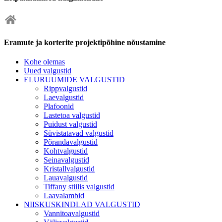
Eramute ja korterite projektipõhine nõustamine
Kohe olemas
Uued valgustid
ELURUUMIDE VALGUSTID
Rippvalgustid
Laevalgustid
Plafoonid
Lastetoa valgustid
Puidust valgustid
Süvistatavad valgustid
Põrandavalgustid
Kohtvalgustid
Seinavalgustid
Kristallvalgustid
Lauavalgustid
Tiffany stiilis valgustid
Laavalambid
NIISKUSKINDLAD VALGUSTID
Vannitoavalgustid