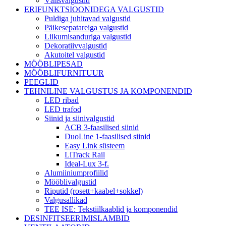
Välisvalgustid
ERIFUNKTSIOONIDEGA VALGUSTID
Puldiga juhitavad valgustid
Päikesepatareiga valgustid
Liikumisanduriga valgustid
Dekoratiivvalgustid
Akutoitel valgustid
MÖÖBLIPESAD
MÖÖBLIFURNITUUR
PEEGLID
TEHNILINE VALGUSTUS JA KOMPONENDID
LED ribad
LED trafod
Siinid ja siinivalgustid
ACB 3-faasilised siinid
DuoLine 1-faasilised siinid
Easy Link süsteem
LiTrack Rail
Ideal-Lux 3-f.
Alumiiniumprofiilid
Mööblivalgustid
Riputid (rosett+kaabel+sokkel)
Valgusallikad
TEE ISE: Tekstiilkaablid ja komponendid
DESINFITSEERIMISLAMBID