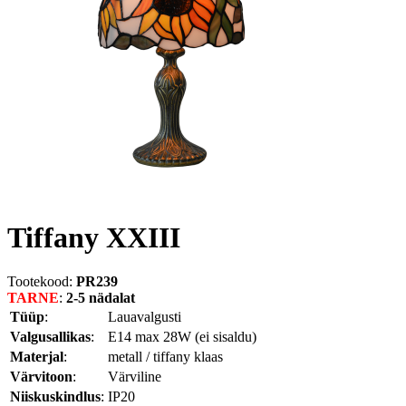
Tiffany XXIII
Tootekood:
PR239
TARNE
:
2-5 nädalat
Tüüp
:
Lauavalgusti
Valgusallikas
:
E14 max 28W (ei sisaldu)
Materjal
:
metall / tiffany klaas
Värvitoon
:
Värviline
Niiskuskindlus
:
IP20