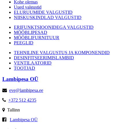
Kohe olemas
Uued valgustid
ELURUUMIDE VALGUSTID
NIISKUSKINDLAD VALGUSTID
ERIFUNKTSIOONIDEGA VALGUSTID
MÖÖBLIPESAD
MÖÖBLIFURNITUUR
PEEGLID
TEHNILINE VALGUSTUS JA KOMPONENDID
DESINFITSEERIMISLAMBID
VENTILAATORID
TOOTJAD
Lambipesa OÜ
eve@lambipesa.ee
+372 512 4235
Tallinn
Lambipesa OÜ