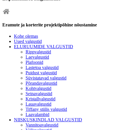
Eramute ja korterite projektipõhine nõustamine
Kohe olemas
Uued valgustid
ELURUUMIDE VALGUSTID
Rippvalgustid
Laevalgustid
Plafoonid
Lastetoa valgustid
Puidust valgustid
Süvistatavad valgustid
Põrandavalgustid
Kohtvalgustid
Seinavalgustid
Kristallvalgustid
Lauavalgustid
Tiffany stiilis valgustid
Laavalambid
NIISKUSKINDLAD VALGUSTID
Vannitoavalgustid