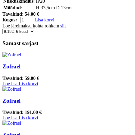
Niiskuskindlus
:
IP20
Mõõdud
:
H 33,5cm D 13cm
Tavahind:
54.00 €
Kogus:
Lisa korvi
Loe järelmaksu kohta rohkem
siit
Samast sarjast
Zofrael
Tavahind:
59.00 €
Loe lisa
Lisa korvi
Zofrael
Tavahind:
191.00 €
Loe lisa
Lisa korvi
Zofrael