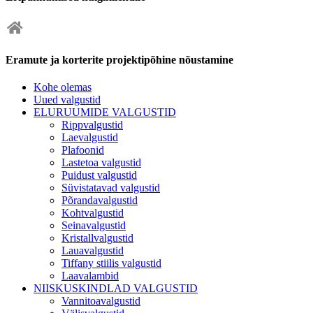
Eramute ja korterite projektipõhine nõustamine
Kohe olemas
Uued valgustid
ELURUUMIDE VALGUSTID
Rippvalgustid
Laevalgustid
Plafoonid
Lastetoa valgustid
Puidust valgustid
Süvistatavad valgustid
Põrandavalgustid
Kohtvalgustid
Seinavalgustid
Kristallvalgustid
Lauavalgustid
Tiffany stiilis valgustid
Laavalambid
NIISKUSKINDLAD VALGUSTID
Vannitoavalgustid