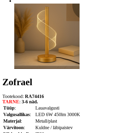
Zofrael
Tootekood:
RA74416
TARNE
:
3-6 näd.
Tüüp
:
Lauavalgusti
Valgusallikas
:
LED 6W 450lm 3000K
Materjal
:
Metall/plast
Värvitoon
:
Kuldne / läbipaistev