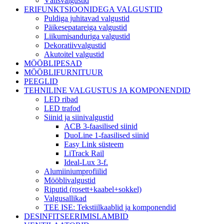
Välisvalgustid
ERIFUNKTSIOONIDEGA VALGUSTID
Puldiga juhitavad valgustid
Päikesepatareiga valgustid
Liikumisanduriga valgustid
Dekoratiivvalgustid
Akutoitel valgustid
MÖÖBLIPESAD
MÖÖBLIFURNITUUR
PEEGLID
TEHNILINE VALGUSTUS JA KOMPONENDID
LED ribad
LED trafod
Siinid ja siinivalgustid
ACB 3-faasilised siinid
DuoLine 1-faasilised siinid
Easy Link süsteem
LiTrack Rail
Ideal-Lux 3-f.
Alumiiniumprofiilid
Mööblivalgustid
Riputid (rosett+kaabel+sokkel)
Valgusallikad
TEE ISE: Tekstiilkaablid ja komponendid
DESINFITSEERIMISLAMBID