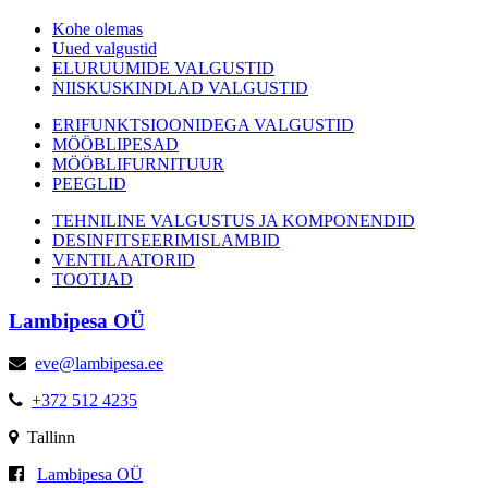
Kohe olemas
Uued valgustid
ELURUUMIDE VALGUSTID
NIISKUSKINDLAD VALGUSTID
ERIFUNKTSIOONIDEGA VALGUSTID
MÖÖBLIPESAD
MÖÖBLIFURNITUUR
PEEGLID
TEHNILINE VALGUSTUS JA KOMPONENDID
DESINFITSEERIMISLAMBID
VENTILAATORID
TOOTJAD
Lambipesa OÜ
eve@lambipesa.ee
+372 512 4235
Tallinn
Lambipesa OÜ