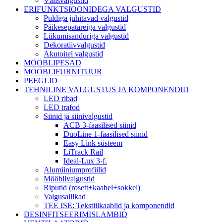
Välisvalgustid
ERIFUNKTSIOONIDEGA VALGUSTID
Puldiga juhitavad valgustid
Päikesepatareiga valgustid
Liikumisanduriga valgustid
Dekoratiivvalgustid
Akutoitel valgustid
MÖÖBLIPESAD
MÖÖBLIFURNITUUR
PEEGLID
TEHNILINE VALGUSTUS JA KOMPONENDID
LED ribad
LED trafod
Siinid ja siinivalgustid
ACB 3-faasilised siinid
DuoLine 1-faasilised siinid
Easy Link süsteem
LiTrack Rail
Ideal-Lux 3-f.
Alumiiniumprofiilid
Mööblivalgustid
Riputid (rosett+kaabel+sokkel)
Valgusallikad
TEE ISE: Tekstiilkaablid ja komponendid
DESINFITSEERIMISLAMBID