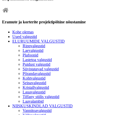
Eramute ja korterite projektipõhine nõustamine
Kohe olemas
Uued valgustid
ELURUUMIDE VALGUSTID
Rippvalgustid
Laevalgustid
Plafoonid
Lastetoa valgustid
Puidust valgustid
Süvistatavad valgustid
Põrandavalgustid
Kohtvalgustid
Seinavalgustid
Kristallvalgustid
Lauavalgustid
Tiffany stiilis valgustid
Laavalambid
NIISKUSKINDLAD VALGUSTID
Vannitoavalgustid