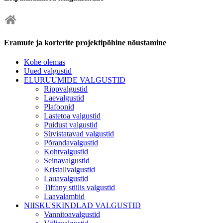
Eramute ja korterite projektipõhine nõustamine
Kohe olemas
Uued valgustid
ELURUUMIDE VALGUSTID
Rippvalgustid
Laevalgustid
Plafoonid
Lastetoa valgustid
Puidust valgustid
Süvistatavad valgustid
Põrandavalgustid
Kohtvalgustid
Seinavalgustid
Kristallvalgustid
Lauavalgustid
Tiffany stiilis valgustid
Laavalambid
NIISKUSKINDLAD VALGUSTID
Vannitoavalgustid