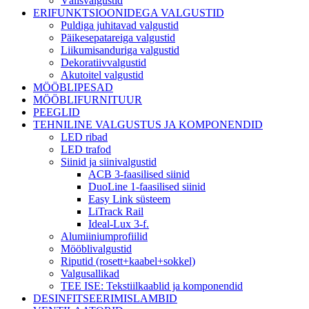
Välisvalgustid
ERIFUNKTSIOONIDEGA VALGUSTID
Puldiga juhitavad valgustid
Päikesepatareiga valgustid
Liikumisanduriga valgustid
Dekoratiivvalgustid
Akutoitel valgustid
MÖÖBLIPESAD
MÖÖBLIFURNITUUR
PEEGLID
TEHNILINE VALGUSTUS JA KOMPONENDID
LED ribad
LED trafod
Siinid ja siinivalgustid
ACB 3-faasilised siinid
DuoLine 1-faasilised siinid
Easy Link süsteem
LiTrack Rail
Ideal-Lux 3-f.
Alumiiniumprofiilid
Mööblivalgustid
Riputid (rosett+kaabel+sokkel)
Valgusallikad
TEE ISE: Tekstiilkaablid ja komponendid
DESINFITSEERIMISLAMBID