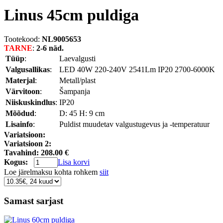
Linus 45cm puldiga
Tootekood:
NL9005653
TARNE
:
2-6 näd.
Tüüp
:
Laevalgusti
Valgusallikas
:
LED 40W 220-240V 2541Lm IP20 2700-6000K
Materjal
:
Metall/plast
Värvitoon
:
Šampanja
Niiskuskindlus
:
IP20
Mõõdud
:
D: 45 H: 9 cm
Lisainfo
:
Puldist muudetav valgustugevus ja -temperatuur
Variatsioon:
Variatsioon 2:
Tavahind:
208.00 €
Kogus:
Lisa korvi
Loe järelmaksu kohta rohkem
siit
Samast sarjast