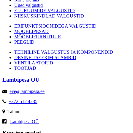
Uued valgustid
ELURUUMIDE VALGUSTID
NIISKUSKINDLAD VALGUSTID
ERIFUNKTSIOONIDEGA VALGUSTID
MÖÖBLIPESAD
MÖÖBLIFURNITUUR
PEEGLID
TEHNILINE VALGUSTUS JA KOMPONENDID
DESINFITSEERIMISLAMBID
VENTILAATORID
TOOTJAD
Lambipesa OÜ
eve@lambipesa.ee
+372 512 4235
Tallinn
Lambipesa OÜ
Küpsiste seaded